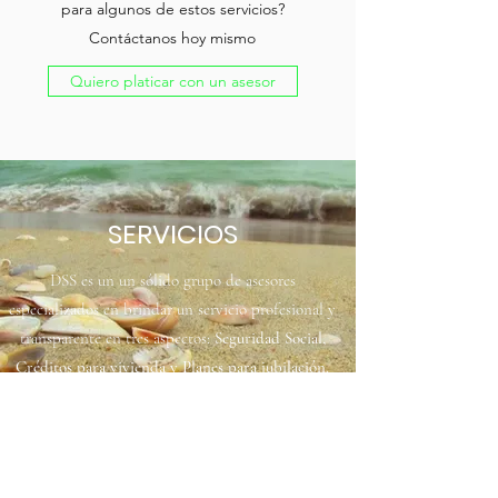
para algunos de estos servicios?
Contáctanos hoy mismo
Quiero platicar con un asesor
SERVICIOS
DSS es un un sólido grupo de asesores
especializados en brindar un servicio profesional y
transparente en tres aspectos:
Seguridad Social,
Créditos para vivienda y Planes para jubilación
.
Sabemos lo importante que estos servicios son para
ti, es por eso, que te llevaremos de la mano hasta
que consigan un futuro tranquilo.