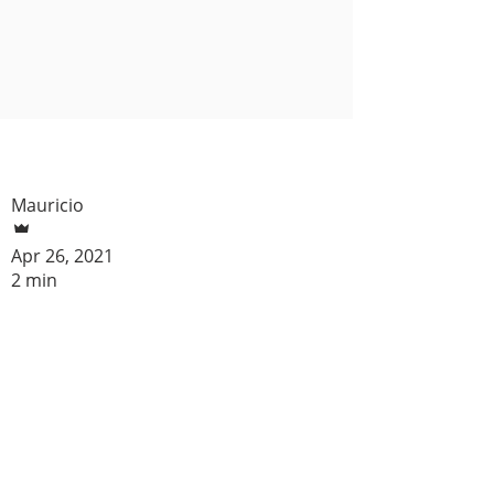
Mauricio
Apr 26, 2021
2 min
¿Sabes como funciona
la jubilación en
México?
Sabemos que muy pocas personas
saben bien como funciona la jubilación,
por suerte habemos asesores